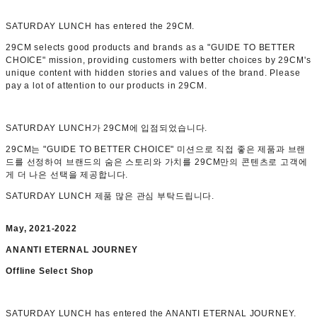
SATURDAY LUNCH has entered the 29CM.
29CM selects good products and brands as a "GUIDE TO BETTER
CHOICE" mission, providing customers with better choices by 29CM's
unique content with hidden stories and values of the brand.
Please
pay a lot of attention to our products in 29CM.
SATURDAY LUNCH가 29CM에 입점되었습니다.
29CM는 "GUIDE TO BETTER CHOICE" 미션으로 직접 좋은 제품과 브랜
드를 선정하여 브랜드의 숨은 스토리와 가치를 29CM만의 콘텐츠로 고객에
게 더 나은 선택을 제공합니다.
SATURDAY LUNCH 제품 많은 관심 부탁드립니다.
May, 2021-2022
ANANTI ETERNAL JOURNEY
Offline Select Shop
SATURDAY LUNCH has entered the ANANTI ETERNAL JOURNEY.