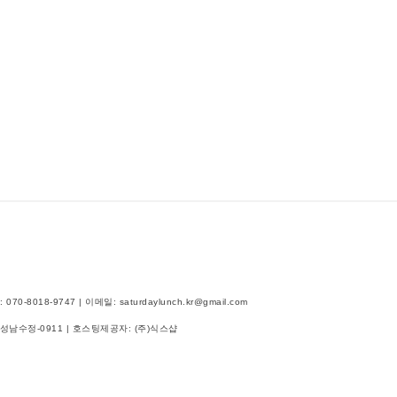
018-9747 | 이메일: saturdaylunch.kr@gmail.com
-성남수정-0911
| 호스팅제공자: (주)식스샵