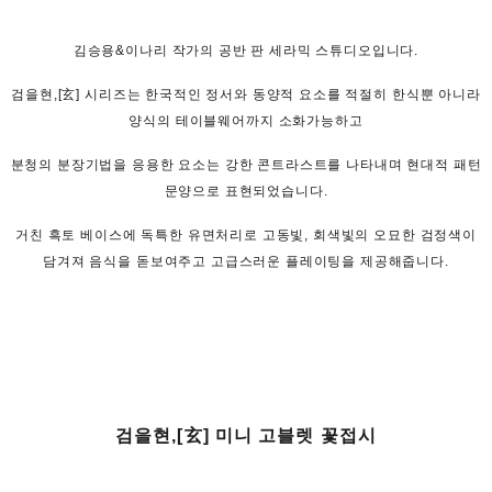
김승용&이나리 작가의 공반 판 세라믹 스튜디오입니다.
검을현,[玄] 시리즈는 한국적인 정서와 동양적 요소를 적절히 한식뿐 아니라
양식의 테이블웨어까지 소화가능하고
분청의 분장기법을 응용한 요소는 강한 콘트라스트를 나타내며 현대적 패턴
문양으로 표현되었습니다.
거친 흑토 베이스에 독특한 유면처리로 고동빛, 회색빛의 오묘한 검정색이
담겨져 음식을 돋보여주고 고급스러운 플레이팅을 제공해줍니다.
검을현,[玄] 미니 고블렛 꽃접시