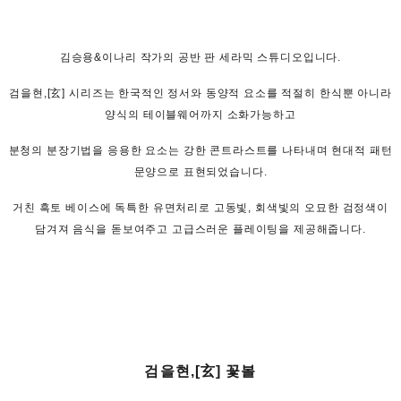
김승용&이나리 작가의 공반 판 세라믹 스튜디오입니다.
검을현,[玄] 시리즈는 한국적인 정서와 동양적 요소를 적절히 한식뿐 아니라
양식의 테이블웨어까지 소화가능하고
분청의 분장기법을 응용한 요소는 강한 콘트라스트를 나타내며 현대적 패턴
문양으로 표현되었습니다.
거친 흑토 베이스에 독특한 유면처리로 고동빛, 회색빛의 오묘한 검정색이
담겨져 음식을 돋보여주고 고급스러운 플레이팅을 제공해줍니다.
검을현,[玄] 꽃볼