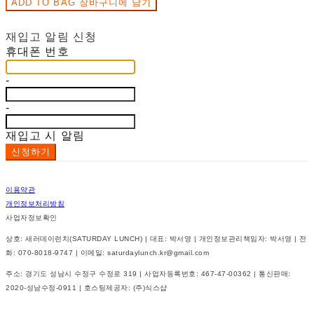
장바구니에 담기
재입고 알림 신청
휴대폰 번호
-
-
재입고 시 알림
신청하기
이용약관
개인정보처리방침
사업자정보확인
상호: 새러데이런치(SATURDAY LUNCH) | 대표: 박서영 | 개인정보관리책임자: 박서영 | 전
화: 070-8018-9747 | 이메일: saturdaylunch.kr@gmail.com
주소: 경기도 성남시 수정구 수정로 319 | 사업자등록번호:
467-47-00362
| 통신판매:
2020-성남수정-0911
| 호스팅제공자: (주)식스샵