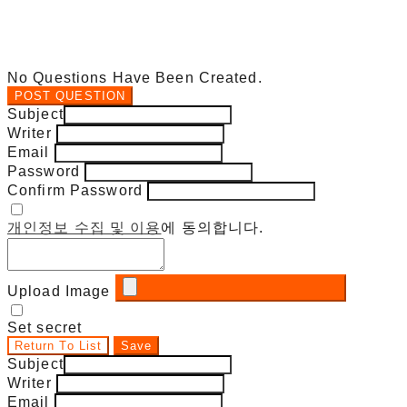
No Questions Have Been Created.
POST QUESTION
Subject
Writer
Email
Password
Confirm Password
개인정보 수집 및 이용
에 동의합니다.
Upload Image
Set secret
Return To List
Save
Subject
Writer
Email